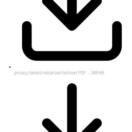
privacy-beleid-notariaat-holvoet
PDF - 189 KB