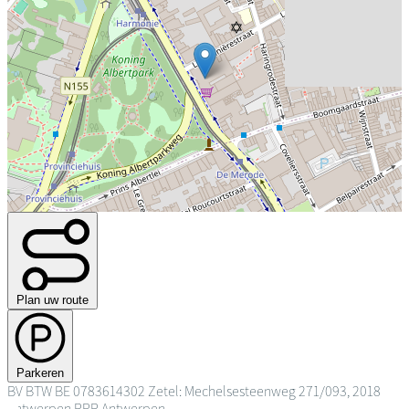
Plan uw route
Parkeren
BV
BTW BE 0783614302
Zetel: Mechelsesteenweg 271/093, 2018
Antwerpen
RPR Antwerpen